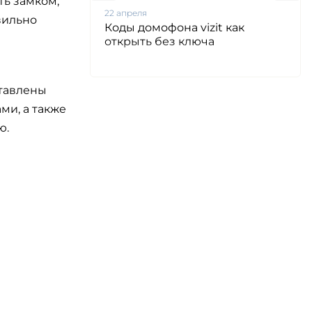
ть замком,
22 апреля
вильно
ачным
Коды домофона vizit как
открыть без ключа
ставлены
ми, а также
ю.