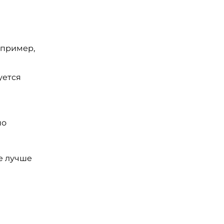
апример,
уется
по
ае лучше