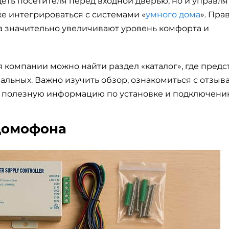
еть посетителя перед входной дверью, но и управля
10 декабря
кже интегрироваться с системами «
умного дома
». Пра
IP-домофоны с обл
 значительно увеличивают уровень комфорта и
доступом
 компании можно найти раздел «каталог», где пред
льных. Важно изучить обзор, ознакомиться с отзыва
ат полезную информацию по установке и подключени
одомофона