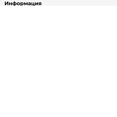
Информация
Оплата
Доставка
Блог
Подписка на новости
ООО "Системы Безопасности Трейд" —
официальный представитель завода VIZIT.
Осуществляем оптовые и розничные продажи,
монтаж и сервисное обслуживание
© , 2026 г. Все права защищены.