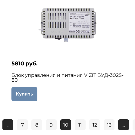
5810 руб.
Блок управления и питания VIZIT БУД-302S-
80
Купить
...
7
8
9
10
11
12
13
...