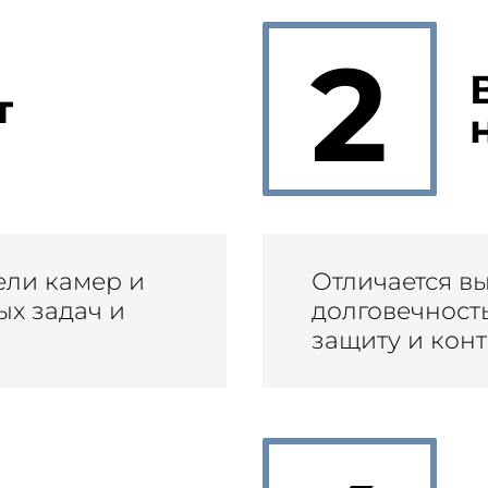
2
т
ли камер и
Отличается в
ых задач и
долговечност
защиту и кон