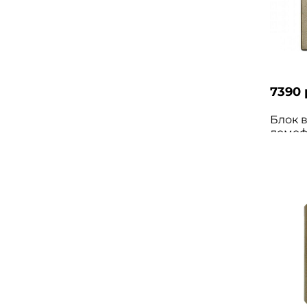
7390 
Блок 
домоф
БВД-4