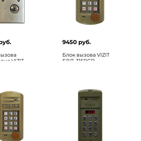
руб.
9450 руб.
вызова
Блок вызова VIZIT
она VIZIT
БВД-315RCP
11CBL