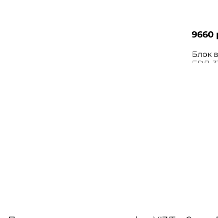
9660 
Блок в
БВД-3