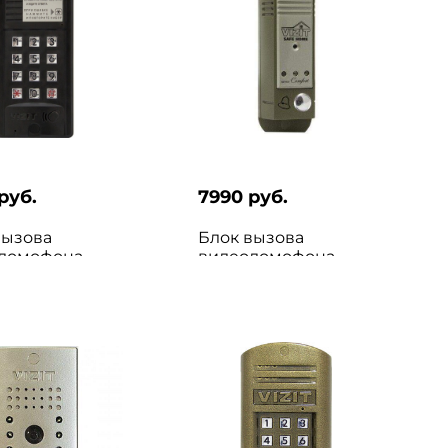
руб.
7990 руб.
вызова
Блок вызова
домофона
видеодомофона
БВД-310F
VIZIT БВД-403CPL