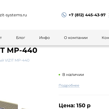
zit-systems.ru
+7 (812) 445-43-97
т
Блог
Инфо
О компании
Кон
IT MP-440
й VIZIT MP-440
В наличии
Подробнее
Цена:
150 р