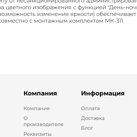
щиту от несанкционированного администрирова
 цветного изображения с функцией "День-ночь" (
(возможность изменения яркости) обеспечивае
совместно с монтажным комплектом МК-311.
Компания
Информация
Компания
Оплата
О
Доставка
производителе
Блог
Реквизиты