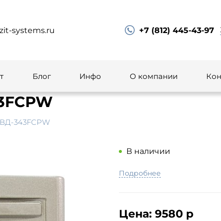
zit-systems.ru
+7 (812) 445-43-97
т
Блог
Инфо
О компании
Кон
43FCPW
 БВД-343FCPW
В наличии
Подробнее
Цена:
9580 р