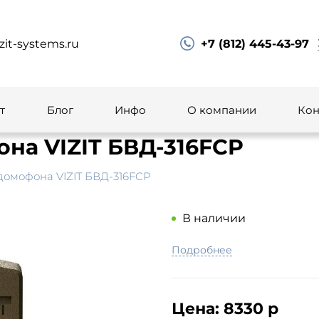
zit-systems.ru
+7 (812) 445-43-97
т
Блог
Инфо
О компании
Кон
на VIZIT БВД-316FCP
домофона VIZIT БВД-316FCP
В наличии
Подробнее
Цена:
8330 р