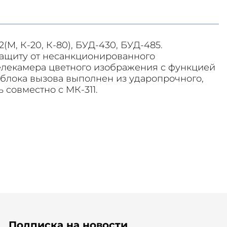
М, К-20, К-80), БУД-430, БУД-485.
 защиту от несанкционированного
елекамера цветного изображения с функцией
ус блока вызова выполнен из ударопрочного,
 совместно с МК-311.
Подписка на новости