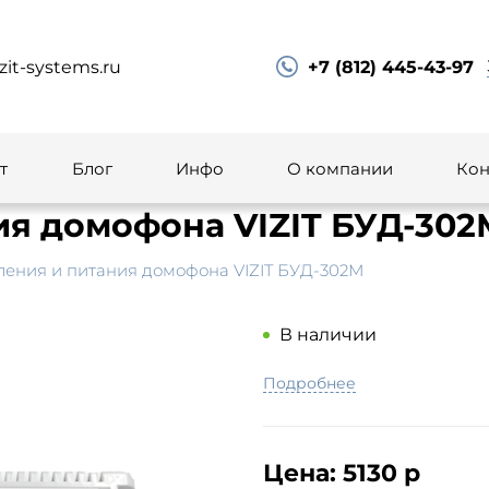
zit-systems.ru
+7 (812) 445-43-97
т
Блог
Инфо
О компании
Кон
ия домофона VIZIT БУД-302
ления и питания домофона VIZIT БУД-302М
В наличии
Подробнее
Цена:
5130 р